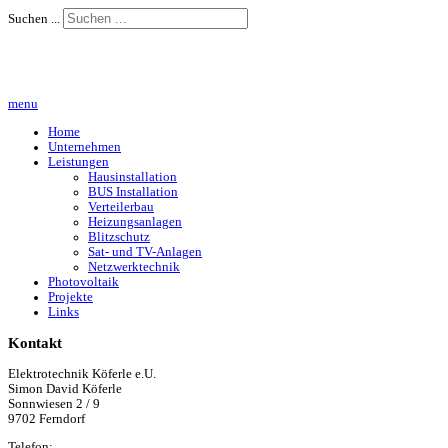
Suchen ...
menu
Home
Unternehmen
Leistungen
Hausinstallation
BUS Installation
Verteilerbau
Heizungsanlagen
Blitzschutz
Sat- und TV-Anlagen
Netzwerktechnik
Photovoltaik
Projekte
Links
Kontakt
Elektrotechnik Köferle e.U.
Simon David Köferle
Sonnwiesen 2 / 9
9702 Ferndorf
Telefon: