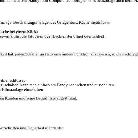
r mit der neuesten Handy- und Computertechnologie, ist es heutzutage auch beim 
hanlage, Beschallungsanalage, des Garagentors, Küchenherds, usw.
usche bei einem Klick)
verhältnis, die Jalousien oder Dachfenster öffnet oder schließt
hkeit hat, jeden Schalter im Haus eine andere Funktion zuzuweisen, sowie nachträg
Zahlenschlosses
 abzuschalten, kann man einfach am Handy nachsehen und ausschalten
 Klimaanlage einschalten
den Kunden und seine Bedürfnisse abgestimmt.
 Vorschriften und Sicherheitsstandards: