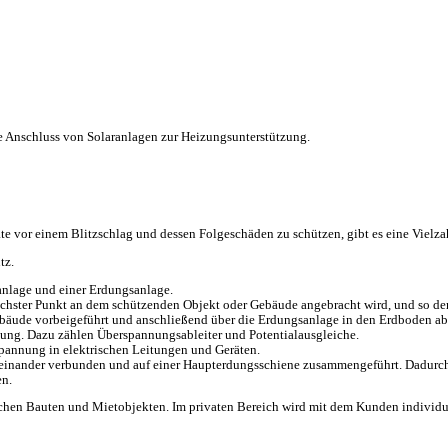
e Anschluss von Solaranlagen zur Heizungsunterstützung.
te vor einem Blitzschlag und dessen Folgeschäden zu schützen, gibt es eine Vielz
tz.
sanlage und einer Erdungsanlage.
 höchster Punkt an dem schützenden Objekt oder Gebäude angebracht wird, und so de
ebäude vorbeigeführt und anschließend über die Erdungsanlage in den Erdboden abg
ng. Dazu zählen Überspannungsableiter und Potentialausgleiche.
spannung in elektrischen Leitungen und Geräten.
iteinander verbunden und auf einer Haupterdungsschiene zusammengeführt. Dadurch
en.
blichen Bauten und Mietobjekten. Im privaten Bereich wird mit dem Kunden individ