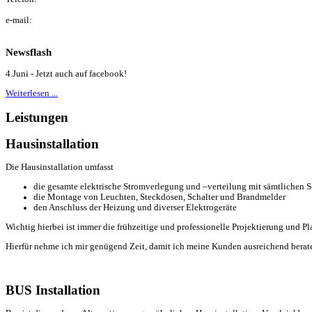
+43 (0) 650 / 22 40 044
e-mail:
simon@elektro-koeferle.at
Newsflash
4.Juni - Jetzt auch auf facebook!
Weiterlesen ...
Leistungen
Hausinstallation
Die Hausinstallation umfasst
die gesamte elektrische Stromverlegung und –verteilung mit sämtlichen 
die Montage von Leuchten, Steckdosen, Schalter und Brandmelder
den Anschluss der Heizung und diverser Elektrogeräte
Wichtig hierbei ist immer die frühzeitige und professionelle Projektierung un
Hierfür nehme ich mir genügend Zeit, damit ich meine Kunden ausreichend berat
BUS Installation