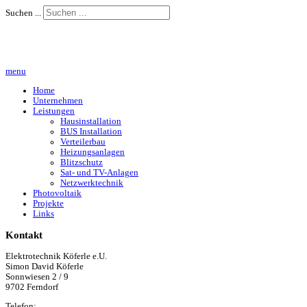
Suchen ...
menu
Home
Unternehmen
Leistungen
Hausinstallation
BUS Installation
Verteilerbau
Heizungsanlagen
Blitzschutz
Sat- und TV-Anlagen
Netzwerktechnik
Photovoltaik
Projekte
Links
Kontakt
Elektrotechnik Köferle e.U.
Simon David Köferle
Sonnwiesen 2 / 9
9702 Ferndorf
Telefon: