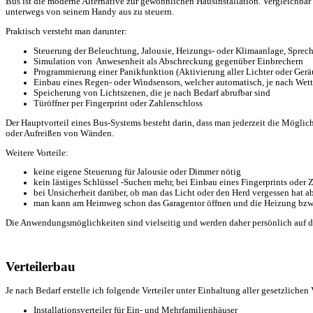
Bus ist die moderne Alternative zur gewöhnlichen Hausinstallation. Vergleichba
unterwegs von seinem Handy aus zu steuern.
Praktisch versteht man darunter:
Steuerung der Beleuchtung, Jalousie, Heizungs- oder Klimaanlage, Sprec
Simulation von Anwesenheit als Abschreckung gegenüber Einbrechern
Programmierung einer Panikfunktion (Aktivierung aller Lichter oder Gerä
Einbau eines Regen- oder Windsensors, welcher automatisch, je nach Wetter
Speicherung von Lichtszenen, die je nach Bedarf abrufbar sind
Türöffner per Fingerprint oder Zahlenschloss
Der Hauptvorteil eines Bus-Systems besteht darin, dass man jederzeit die Möglic
oder Aufreißen von Wänden.
Weitere Vorteile:
keine eigene Steuerung für Jalousie oder Dimmer nötig
kein lästiges Schlüssel -Suchen mehr, bei Einbau eines Fingerprints oder 
bei Unsicherheit darüber, ob man das Licht oder den Herd vergessen hat
man kann am Heimweg schon das Garagentor öffnen und die Heizung bzw.
Die Anwendungsmöglichkeiten sind vielseitig und werden daher persönlich auf 
Verteilerbau
Je nach Bedarf erstelle ich folgende Verteiler unter Einhaltung aller gesetzlichen
Installationsverteiler für Ein- und Mehrfamilienhäuser