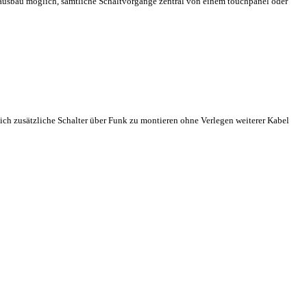
Hausbau möglich, sämtliche Schaltvorgänge zentral von einem touchpanel oder
lich zusätzliche Schalter über Funk zu montieren ohne Verlegen weiterer Kabel