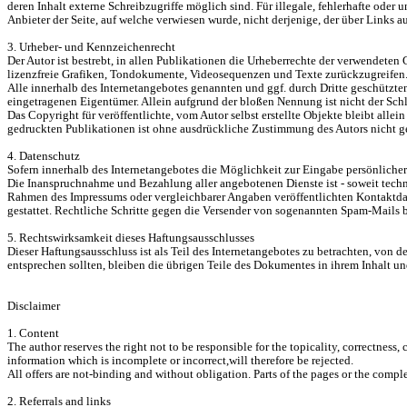
deren Inhalt externe Schreibzugriffe möglich sind. Für illegale, fehlerhafte oder
Anbieter der Seite, auf welche verwiesen wurde, nicht derjenige, der über Links au
3. Urheber- und Kennzeichenrecht
Der Autor ist bestrebt, in allen Publikationen die Urheberrechte der verwendet
lizenzfreie Grafiken, Tondokumente, Videosequenzen und Texte zurückzugreifen
Alle innerhalb des Internetangebotes genannten und ggf. durch Dritte geschütz
eingetragenen Eigentümer. Allein aufgrund der bloßen Nennung ist nicht der Schl
Das Copyright für veröffentlichte, vom Autor selbst erstellte Objekte bleibt al
gedruckten Publikationen ist ohne ausdrückliche Zustimmung des Autors nicht ge
4. Datenschutz
Sofern innerhalb des Internetangebotes die Möglichkeit zur Eingabe persönlicher o
Die Inanspruchnahme und Bezahlung aller angebotenen Dienste ist - soweit tech
Rahmen des Impressums oder vergleichbarer Angaben veröffentlichten Kontaktdat
gestattet. Rechtliche Schritte gegen die Versender von sogenannten Spam-Mails b
5. Rechtswirksamkeit dieses Haftungsausschlusses
Dieser Haftungsausschluss ist als Teil des Internetangebotes zu betrachten, von 
entsprechen sollten, bleiben die übrigen Teile des Dokumentes in ihrem Inhalt un
Disclaimer
1. Content
The author reserves the right not to be responsible for the topicality, correctnes
information which is incomplete or incorrect,will therefore be rejected.
All offers are not-binding and without obligation. Parts of the pages or the com
2. Referrals and links