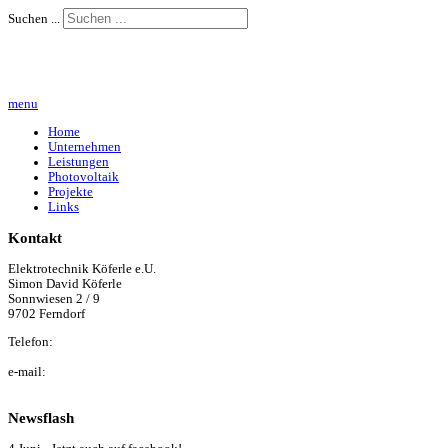
Suchen ...
menu
Home
Unternehmen
Leistungen
Photovoltaik
Projekte
Links
Kontakt
Elektrotechnik Köferle e.U.
Simon David Köferle
Sonnwiesen 2 / 9
9702 Ferndorf
Telefon:
+43 (0) 650 / 22 40 044
e-mail:
simon@elektro-koeferle.at
Newsflash