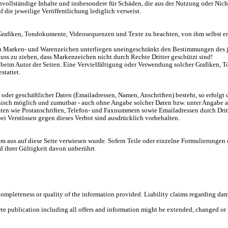
 unvollständige Inhalte und insbesondere für Schäden, die aus der Nutzung oder Nich
f die jeweilige Veröffentlichung lediglich verweist.
en Grafiken, Tondokumente, Videosequenzen und Texte zu beachten, von ihm selbst 
.
ten Marken- und Warenzeichen unterliegen uneingeschränkt den Bestimmungen des j
uss zu ziehen, dass Markenzeichen nicht durch Rechte Dritter geschützt sind!
lein beim Autor der Seiten. Eine Vervielfältigung oder Verwendung solcher Grafike
stattet.
der geschäftlicher Daten (Emailadressen, Namen, Anschriften) besteht, so erfolgt di
nisch möglich und zumutbar - auch ohne Angabe solcher Daten bzw. unter Angabe a
en wie Postanschriften, Telefon- und Faxnummern sowie Emailadressen durch Dritt
ei Verstössen gegen dieses Verbot sind ausdrücklich vorbehalten.
dem aus auf diese Seite verwiesen wurde. Sofern Teile oder einzelne Formulierungen 
d ihrer Gültigkeit davon unberührt.
s, completeness or quality of the information provided. Liability claims regarding 
plete publication including all offers and information might be extended, changed o