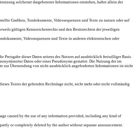
tnutzung solcherart dargebotener Informationen entstehen, haftet allein der
erstellte Grafiken, Tondokumente, Videosequenzen und Texte zu nutzen oder auf
eweils gültigen Kennzeichenrechts und den Besitzrechten der jeweiligen
n, Tondokumente, Videosequenzen und Texte in anderen elektronischen oder
e Preisgabe dieser Daten seitens des Nutzers auf ausdrücklich freiwilliger Basis.
nonymisierter Daten oder eines Pseudonyms gestattet. Die Nutzung der im
e zur Übersendung von nicht ausdrücklich angeforderten Informationen ist nicht
dieses Textes der geltenden Rechtslage nicht, nicht mehr oder nicht vollständig
damage caused by the use of any information provided, including any kind of
r partly or completely deleted by the author without separate announcement.