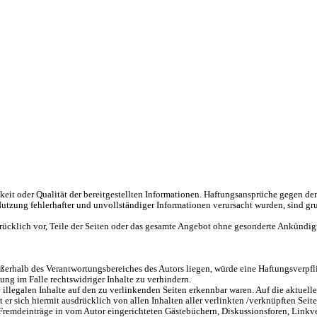
keit oder Qualität der bereitgestellten Informationen. Haftungsansprüche gegen den 
tzung fehlerhafter und unvollständiger Informationen verursacht wurden, sind grun
drücklich vor, Teile der Seiten oder das gesamte Angebot ohne gesonderte Ankündig
ßerhalb des Verantwortungsbereiches des Autors liegen, würde eine Haftungsverpfli
ng im Falle rechtswidriger Inhalte zu verhindern.
 illegalen Inhalte auf den zu verlinkenden Seiten erkennbar waren. Auf die aktuelle
t er sich hiermit ausdrücklich von allen Inhalten aller verlinkten /verknüpften Seit
 Fremdeinträge in vom Autor eingerichteten Gästebüchern, Diskussionsforen, Linkv