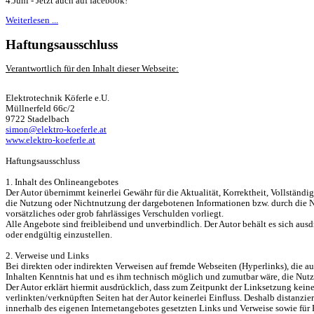
4.Juni - Jetzt auch auf facebook!
Weiterlesen ...
Haftungsausschluss
Verantwortlich für den Inhalt dieser Webseite:
Elektrotechnik Köferle e.U.
Müllnerfeld 66c/2
9722 Stadelbach
simon@elektro-koeferle.at
www.elektro-koeferle.at
Haftungsausschluss
1. Inhalt des Onlineangebotes
Der Autor übernimmt keinerlei Gewähr für die Aktualität, Korrektheit, Vollständig
die Nutzung oder Nichtnutzung der dargebotenen Informationen bzw. durch die Nu
vorsätzliches oder grob fahrlässiges Verschulden vorliegt.
Alle Angebote sind freibleibend und unverbindlich. Der Autor behält es sich aus
oder endgültig einzustellen.
2. Verweise und Links
Bei direkten oder indirekten Verweisen auf fremde Webseiten (Hyperlinks), die au
Inhalten Kenntnis hat und es ihm technisch möglich und zumutbar wäre, die Nutzu
Der Autor erklärt hiermit ausdrücklich, dass zum Zeitpunkt der Linksetzung keine
verlinkten/verknüpften Seiten hat der Autor keinerlei Einfluss. Deshalb distanzier
innerhalb des eigenen Internetangebotes gesetzten Links und Verweise sowie für