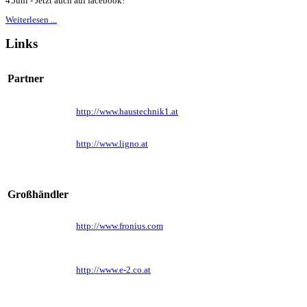
4.Juni - Jetzt auch auf facebook!
Weiterlesen ...
Links
Partner
http://www.haustechnik1.at
http://www.ligno.at
Großhändler
http://www.fronius.com
http://www.e-2.co.at