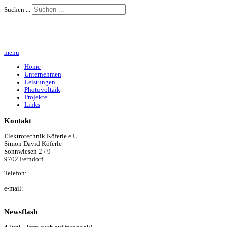
Suchen ...
menu
Home
Unternehmen
Leistungen
Photovoltaik
Projekte
Links
Kontakt
Elektrotechnik Köferle e.U.
Simon David Köferle
Sonnwiesen 2 / 9
9702 Ferndorf
Telefon:
+43 (0) 650 / 22 40 044
e-mail:
simon@elektro-koeferle.at
Newsflash