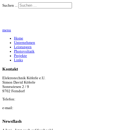
Suchen ...
menu
Home
Unternehmen
Leistungen
Photovoltaik
Projekte
Links
Kontakt
Elektrotechnik Köferle e.U.
Simon David Köferle
Sonnwiesen 2 / 9
9702 Ferndorf
Telefon:
+43 (0) 650 / 22 40 044
e-mail:
simon@elektro-koeferle.at
Newsflash