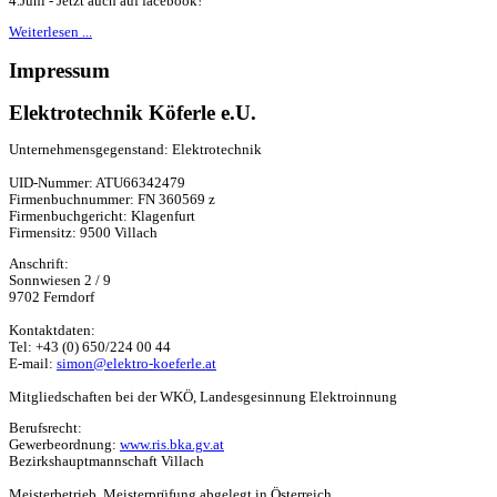
4.Juni - Jetzt auch auf facebook!
Weiterlesen ...
Impressum
Elektrotechnik Köferle e.U.
Unternehmensgegenstand: Elektrotechnik
UID-Nummer: ATU66342479
Firmenbuchnummer: FN 360569 z
Firmenbuchgericht: Klagenfurt
Firmensitz: 9500 Villach
Anschrift:
Sonnwiesen 2 / 9
9702 Ferndorf
Kontaktdaten:
Tel: +43 (0) 650/224 00 44
E-mail:
simon@elektro-koeferle.at
Mitgliedschaften bei der WKÖ, Landesgesinnung Elektroinnung
Berufsrecht:
Gewerbeordnung:
www.ris.bka.gv.at
Bezirkshauptmannschaft Villach
Meisterbetrieb, Meisterprüfung abgelegt in Österreich