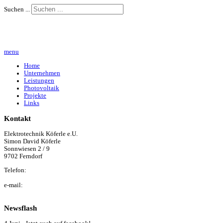
Suchen ...
menu
Home
Unternehmen
Leistungen
Photovoltaik
Projekte
Links
Kontakt
Elektrotechnik Köferle e.U.
Simon David Köferle
Sonnwiesen 2 / 9
9702 Ferndorf
Telefon:
+43 (0) 650 / 22 40 044
e-mail:
simon@elektro-koeferle.at
Newsflash